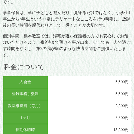
です。
学童保育は、単に子どもと遊んだり、見守るだけではなく、小学生1
年生から3年生という非常にデリケートなこころを持つ時期に、放課
後の長い時間を親代わりとして、導くことが大切です。
個別学院 橋本教室では、帰宅が遅い保護者の方でも安心してお預
けいただけるよう、夜9時まで預ける事が出来、少しでも一人で過ご
す時間をなくし、第2の我が家のような快適空間をご提供いたしま
す。
料金について
入会金
5,500円
登録事務手数料
5,500円
教室維持費（毎月）
2,200円
1ヶ月
8,800円
長期休暇時
13,200円