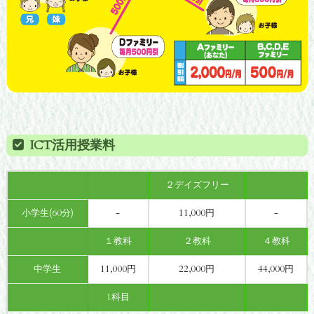
ICT活用授業料
２デイズフリー
小学生(60分)
-
11,000円
-
１教科
２教科
４教科
中学生
11,000円
22,000円
44,000円
1科目