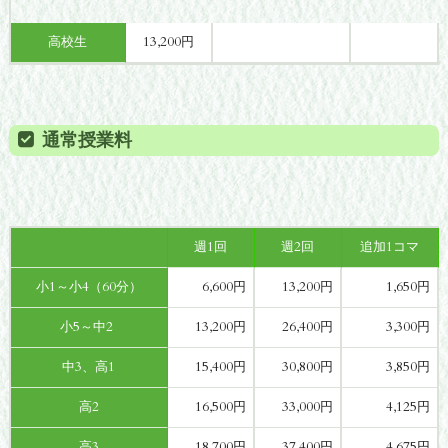
高校生
13,200円
通常授業料
週1回
週2回
追加1コマ
小1～小4（60分）
6,600円
13,200円
1,650円
小5～中2
13,200円
26,400円
3,300円
中3、高1
15,400円
30,800円
3,850円
高2
16,500円
33,000円
4,125円
高3
18,700円
37,400円
4,675円