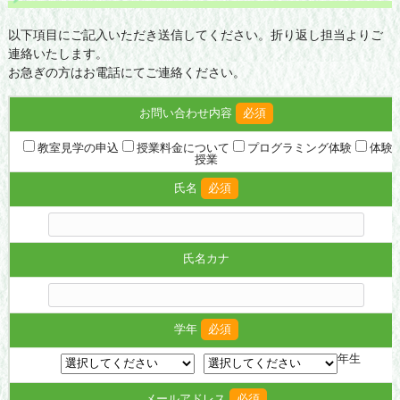
以下項目にご記入いただき送信してください。折り返し担当よりご
連絡いたします。
お急ぎの方はお電話にてご連絡ください。
お問い合わせ内容
必須
教室見学の申込
授業料金について
プログラミング体験
体験
授業
氏名
必須
氏名カナ
学年
必須
年生
メールアドレス
必須