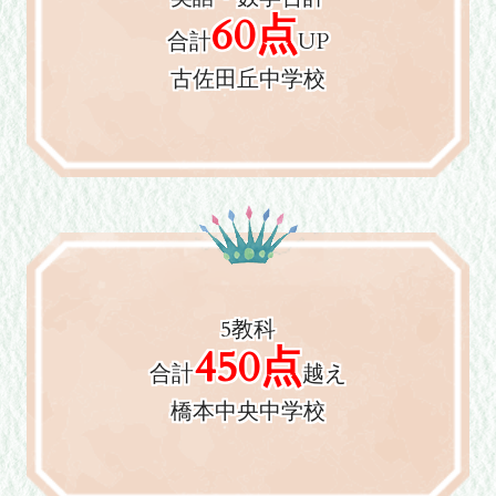
60点
合計
UP
古佐田丘中学校
5教科
450点
合計
越え
橋本中央中学校